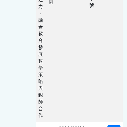
園
號
力
，
融
合
教
育
發
展
教
學
策
略
與
親
師
合
作