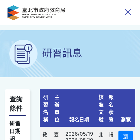
跳到主要內容
研習訊息
研
主
核
報
查詢
習
辦
准
名
條件
名
單
文
狀
查詢選項
稱
位
報名日期
號
態
瀏覽
研習
日期
2026/05/19
教
臺
北
報
瀏
起
2026/05/19