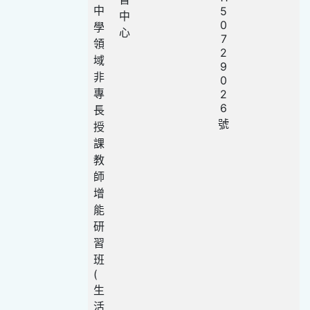
中
5
中
0
學
心
7
領
2
域
9
非
0
專
2
6
長
號
授
課
教
師
增
能
研
習
班
(
生
活