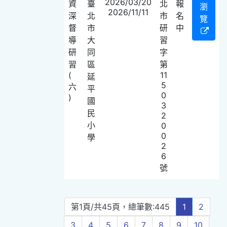
2026/03/20
資
臺
北
報
瀏
2026/11/11
深
北
市
名
覽
督
市
研
中
導
大
習
研
同
字
習
區
第
(
11
延
5
六
平
0
)
國
3
民
2
小
0
0
學
2
6
號
第1頁/共45頁，總筆數:445
1
2
3
4
5
6
7
8
9
10