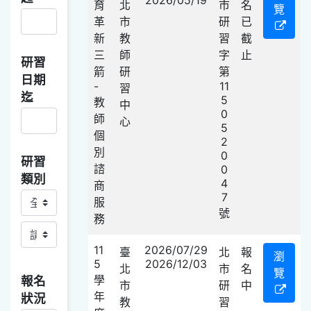
育
北
市
名
覽
革
市
研
已
新
教
習
截
三
師
字
止
研習
箭
研
第
日期
-
11
習
迄
5
教
中
0
師
心
5
個
2
別
0
研習
諮
0
類別
4
商
7
研習類別主
服
號
務
研習類別副
11
2026/07/29
臺
北
報
瀏
5
2026/12/03
北
市
名
覽
學
報名
市
研
中
年
狀況
教
習