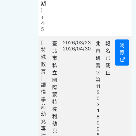
期
)
」
4-
5
[
2026/03/23
臺
北
報
瀏
2026/04/30
特
北
市
名
覽
殊
市
研
已
教
私
習
截
育
立
字
止
]
國
第
讀
11
際
懂
5
蒙
0
學
特
3
前
梭
1
幼
利
8
兒
0
幼
專
0
兒
5
注