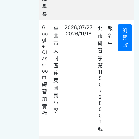
風
暴
G
2026/07/27
臺
北
報
瀏
oo
2026/11/18
北
市
名
覽
gl
市
研
中
e
大
習
Cl
同
字
as
sr
區
第
oo
11
蓬
m
5
萊
練
0
國
7
習
民
2
題
小
8
實
0
學
作
0
1
號