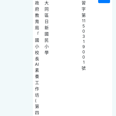
政
大
習
府
同
字
教
區
第
11
育
日
5
局
新
0
「
國
3
國
民
1
小
小
9
0
校
學
0
長
1
AI
號
素
養
工
作
坊
(
第
四