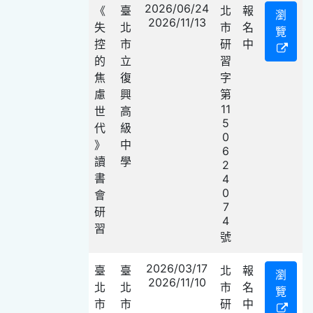
2026/06/24
《
臺
北
報
瀏
2026/11/13
失
北
市
名
覽
控
市
研
中
的
立
習
焦
復
字
慮
興
第
11
世
高
5
代
級
0
》
中
6
讀
學
2
書
4
0
會
7
研
4
習
號
2026/03/17
臺
臺
北
報
瀏
2026/11/10
北
北
市
名
覽
市
市
研
中