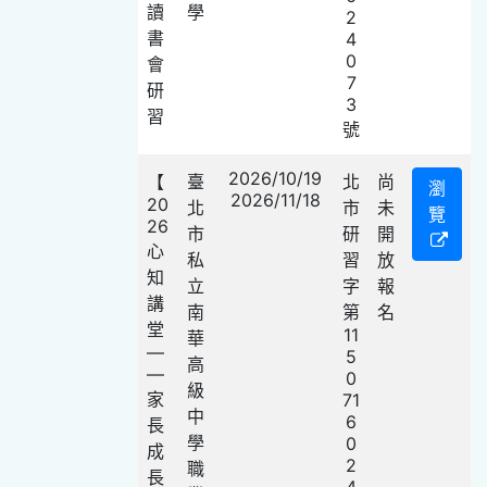
讀
學
2
書
4
0
會
7
研
3
習
號
2026/10/19
【
臺
北
尚
瀏
2026/11/18
20
北
市
未
覽
26
市
研
開
心
私
習
放
知
立
字
報
講
南
第
名
堂
11
華
—
5
高
—
0
級
家
71
中
6
長
學
0
成
2
職
長
4