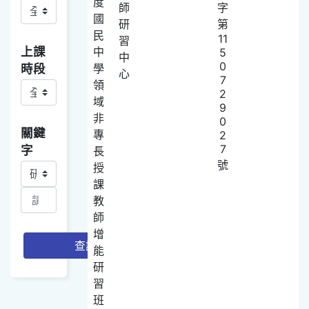
度
師
字
國
研
第
民
11
習
上課
中
5
中
0
時段
學
心
7
領
2
域
9
非
0
關鍵
專
2
7
字
長
號
授
關鍵字查詢項目選取
課
教
師
增
查詢
能
研
習
班