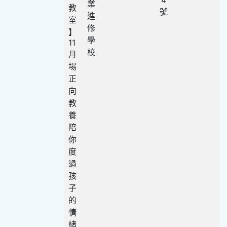
業
教
號
進
室
修
】
學
11
校
月
場
正
向
教
養
陪
你
度
過
孩
子
的
情
緒