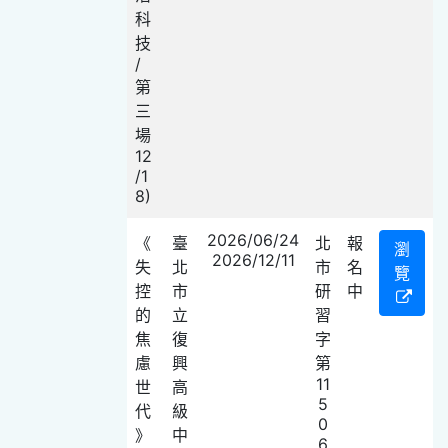
科
技
/
第
三
場
12
/1
8)
2026/06/24
《
臺
北
報
瀏
2026/12/11
失
北
市
名
覽
控
市
研
中
的
立
習
焦
復
字
慮
興
第
11
世
高
5
代
級
0
》
中
6