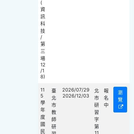
(
資
訊
科
技
/
第
三
場
12
/1
8)
11
2026/07/29
臺
北
報
瀏
5
2026/12/03
北
市
名
覽
學
市
研
中
年
教
習
度
師
字
國
研
第
民
11
習