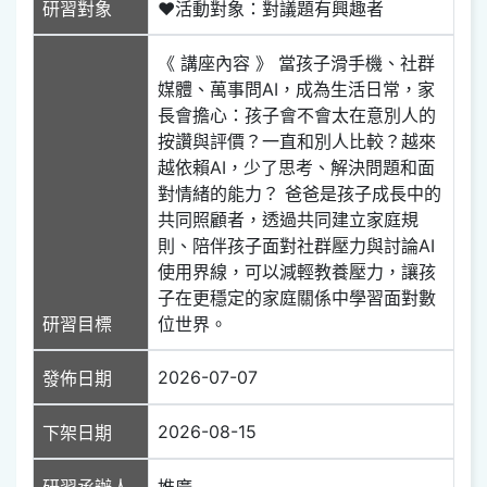
研習對象
❤活動對象：對議題有興趣者
《 講座內容 》 當孩子滑手機、社群
媒體、萬事問AI，成為生活日常，家
長會擔心：孩子會不會太在意別人的
按讚與評價？一直和別人比較？越來
越依賴AI，少了思考、解決問題和面
對情緒的能力？ 爸爸是孩子成長中的
共同照顧者，透過共同建立家庭規
則、陪伴孩子面對社群壓力與討論AI
使用界線，可以減輕教養壓力，讓孩
子在更穩定的家庭關係中學習面對數
研習目標
位世界。
2026-07-07
發佈日期
2026-08-15
下架日期
研習承辦人
推廣