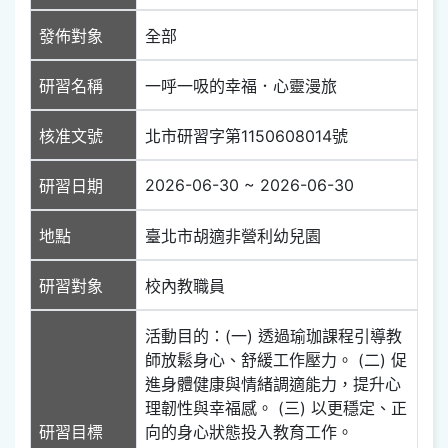
發佈對象
全部
研習名稱
一呼一吸的幸福．心靈漫旅
核准文號
北市研習字第1150608014號
2026-06-30 ~ 2026-06-30
研習日期
地點
臺北市胡適非營利幼兒園
研習對象
校內教職員
活動目的：(一) 透過瑜珈課程引導教
師放鬆身心、舒緩工作壓力。 (二) 促
進身體健康與情緒調適能力，提升心
理韌性與幸福感。 (三) 以更穩定、正
研習目標
向的身心狀態投入教育工作。