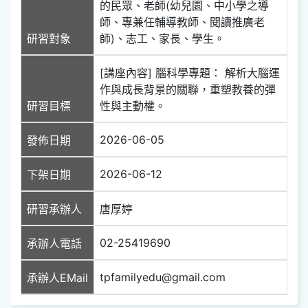
的民眾、老師(幼兒園、中小學之導
師、專兼任輔導教師、閱讀推廣老
研習對象
師)、志工、家長、學生。
[講座內容] 腦科學專題： 解析大腦運
作與成長背景的關聯，重塑教養的彈
研習目標
性與主動權。
2026-06-05
發佈日期
2026-06-12
下架日期
研習承辦人
唐厚婷
02-25419690
承辦人電話
tpfamilyedu@gmail.com
承辦人EMail