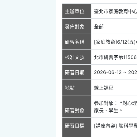
主辦單位
臺北市家庭教育中
發佈對象
全部
研習名稱
[家庭教育]6/12
核准文號
北市研習字第11506
2026-06-12 ~ 20
研習日期
地點
線上課程
參加對象： *對心
研習對象
家長、學生。
研習目標
[講座內容] 腦科