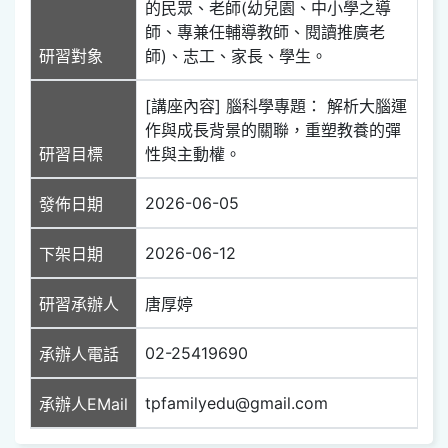
的民眾、老師(幼兒園、中小學之導
師、專兼任輔導教師、閱讀推廣老
研習對象
師)、志工、家長、學生。
[講座內容] 腦科學專題： 解析大腦運
作與成長背景的關聯，重塑教養的彈
研習目標
性與主動權。
2026-06-05
發佈日期
2026-06-12
下架日期
研習承辦人
唐厚婷
02-25419690
承辦人電話
tpfamilyedu@gmail.com
承辦人EMail