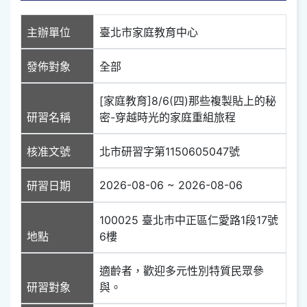
主辦單位
臺北市家庭教育中心
發佈對象
全部
[家庭教育]8/6(四)那些複製貼上的秘
研習名稱
密-穿越時光的家庭重組旅程
核准文號
北市研習字第1150605047號
2026-08-06 ~ 2026-08-06
研習日期
100025 臺北市中正區仁愛路1段17號
地點
6樓
適齡者，歡迎多元性別特質民眾參
研習對象
與。