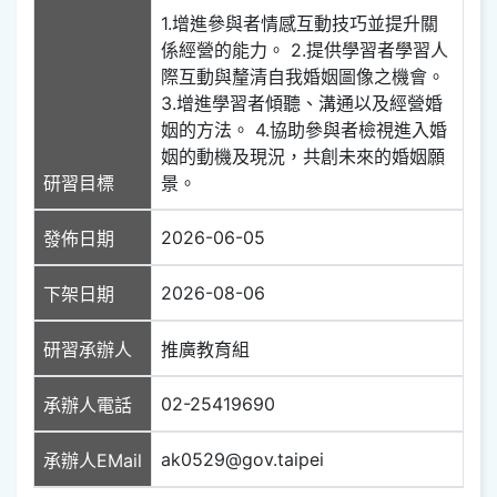
1.增進參與者情感互動技巧並提升關
係經營的能力。 2.提供學習者學習人
際互動與釐清自我婚姻圖像之機會。
3.增進學習者傾聽、溝通以及經營婚
姻的方法。 4.協助參與者檢視進入婚
姻的動機及現況，共創未來的婚姻願
研習目標
景。
2026-06-05
發佈日期
2026-08-06
下架日期
研習承辦人
推廣教育組
02-25419690
承辦人電話
ak0529@gov.taipei
承辦人EMail