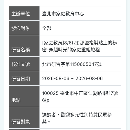
主辦單位
臺北市家庭教育中心
發佈對象
全部
[家庭教育]8/6(四)那些複製貼上的秘
研習名稱
密-穿越時光的家庭重組旅程
核准文號
北市研習字第1150605047號
2026-08-06 ~ 2026-08-06
研習日期
100025 臺北市中正區仁愛路1段17號
地點
6樓
適齡者，歡迎多元性別特質民眾參
研習對象
與。