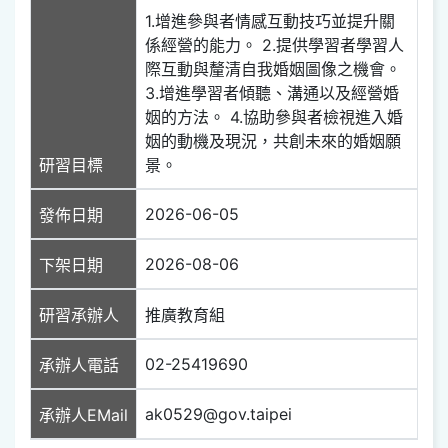
1.增進參與者情感互動技巧並提升關
係經營的能力。 2.提供學習者學習人
際互動與釐清自我婚姻圖像之機會。
3.增進學習者傾聽、溝通以及經營婚
姻的方法。 4.協助參與者檢視進入婚
姻的動機及現況，共創未來的婚姻願
研習目標
景。
2026-06-05
發佈日期
2026-08-06
下架日期
研習承辦人
推廣教育組
02-25419690
承辦人電話
ak0529@gov.taipei
承辦人EMail