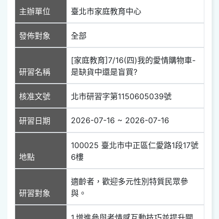
主辦單位
臺北市家庭教育中心
發佈對象
全部
[家庭教育]7/16(四)我的愛情購物車-
研習名稱
是缺貨中還是盲買?
核准文號
北市研習字第1150605039號
2026-07-16 ~ 2026-07-16
研習日期
100025 臺北市中正區仁愛路1段17號
地點
6樓
適齡者，歡迎多元性別特質民眾參
研習對象
與。
1.增進參與者情感互動技巧並提升關