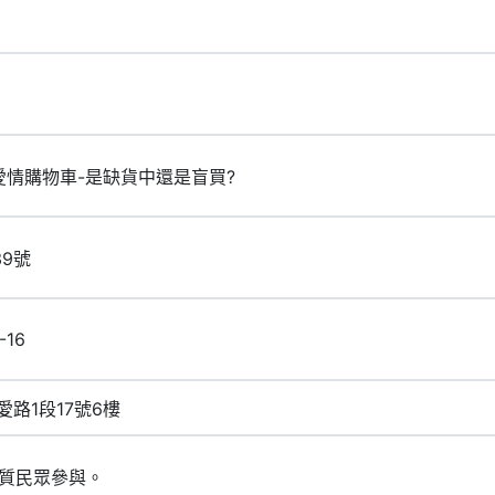
我的愛情購物車-是缺貨中還是盲買?
39號
-16
愛路1段17號6樓
質民眾參與。