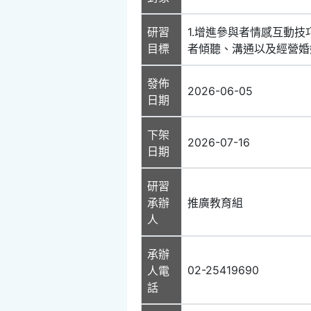
研習
1.增進參與者情感互動技
目標
者傾聽、溝通以及經營婚
發佈
2026-06-05
日期
下架
2026-07-16
日期
研習
承辦
推廣教育組
人
承辦
02-25419690
人電
話