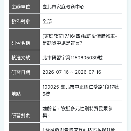
主辦單位
臺北市家庭教育中心
發佈對象
全部
[家庭教育]7/16(四)我的愛情購物車-
研習名稱
是缺貨中還是盲買?
核准文號
北市研習字第1150605039號
2026-07-16 ~ 2026-07-16
研習日期
100025 臺北市中正區仁愛路1段17號
地點
6樓
適齡者，歡迎多元性別特質民眾參
研習對象
與。
1.增進參與者情感互動技巧並提升關