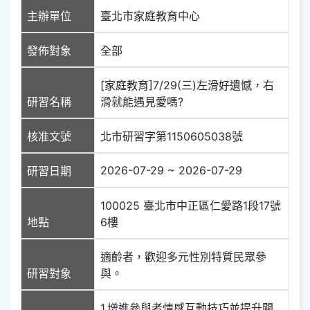
主辦單位
臺北市家庭教育中心
發佈對象
全部
[家庭教育]7/29(三)左滑好遺憾，右
研習名稱
滑就能遇見愛嗎?
核准文號
北市研習字第1150605038號
2026-07-29 ~ 2026-07-29
研習日期
100025 臺北市中正區仁愛路1段17號
地點
6樓
適齡者，歡迎多元性別特質民眾參
研習對象
與。
1.增進參與者情感互動技巧並提升關