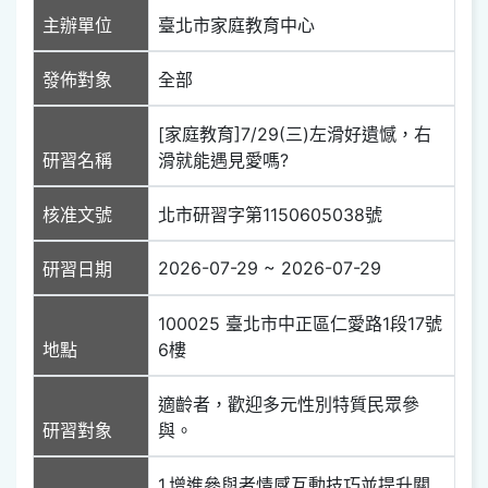
主辦單位
臺北市家庭教育中心
發佈對象
全部
[家庭教育]7/29(三)左滑好遺憾，右
研習名稱
滑就能遇見愛嗎?
核准文號
北市研習字第1150605038號
2026-07-29 ~ 2026-07-29
研習日期
100025 臺北市中正區仁愛路1段17號
地點
6樓
適齡者，歡迎多元性別特質民眾參
研習對象
與。
1.增進參與者情感互動技巧並提升關