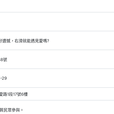
左滑好遺憾，右滑就能遇見愛嗎?
38號
7-29
愛路1段17號6樓
質民眾參與。