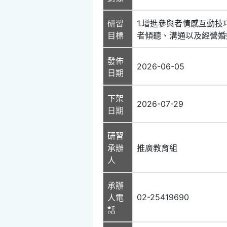
研習
1.增進參與者情感互動技
目標
者傾聽、溝通以及經營婚
發佈
2026-06-05
日期
下架
2026-07-29
日期
研習
承辦
推廣教育組
人
承辦
02-25419690
人電
話