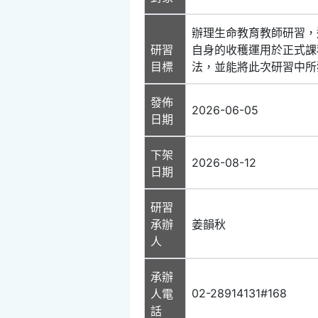
辦理生命教育教師研習，
研習
自身的收穫運用於正式課
目標
法，並能將此次研習中所
發佈
2026-06-05
日期
下架
2026-08-12
日期
研習
承辦
姜韻秋
人
承辦
02-28914131#168
人電
話