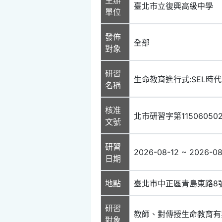
臺北市立復興高級中學
單位
發佈
全部
對象
研習
生命教育進行式:SEL時
名稱
核准
北市研習字第11506050
文號
研習
2026-08-12 ~ 2026-08
日期
地點
臺北市中正區青島東路8
研習
教師、對傳授生命教育有
對象