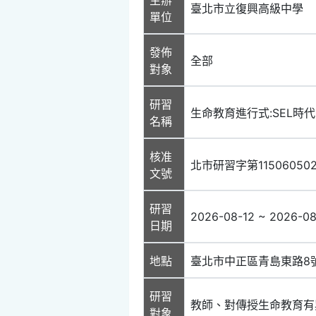
臺北市立復興高級中學
單位
發佈
全部
對象
研習
生命教育進行式:SEL時
名稱
核准
北市研習字第11506050
文號
研習
2026-08-12 ~ 2026-08
日期
地點
臺北市中正區青島東路8
研習
教師、對傳授生命教育有
對象