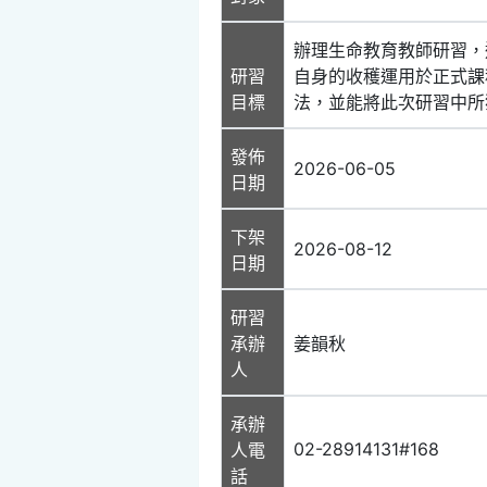
辦理生命教育教師研習，
研習
自身的收穫運用於正式課
目標
法，並能將此次研習中所
發佈
2026-06-05
日期
下架
2026-08-12
日期
研習
承辦
姜韻秋
人
承辦
02-28914131#168
人電
話