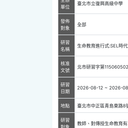
臺北市立復興高級中學
單位
發佈
全部
對象
研習
生命教育進行式:SEL時
名稱
核准
北市研習字第11506050
文號
研習
2026-08-12 ~ 2026-08
日期
地點
臺北市中正區青島東路8
研習
教師、對傳授生命教育有
對象