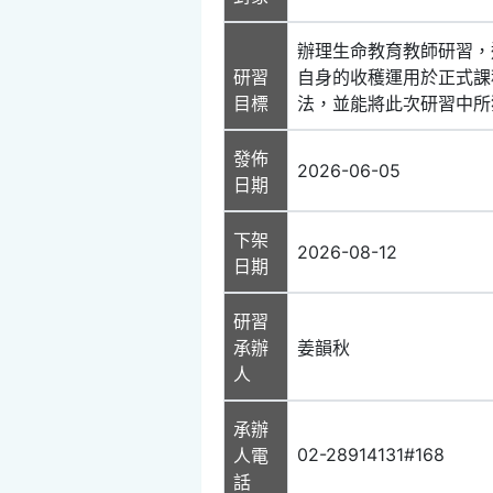
辦理生命教育教師研習，
研習
自身的收穫運用於正式課
目標
法，並能將此次研習中所
發佈
2026-06-05
日期
下架
2026-08-12
日期
研習
承辦
姜韻秋
人
承辦
02-28914131#168
人電
話