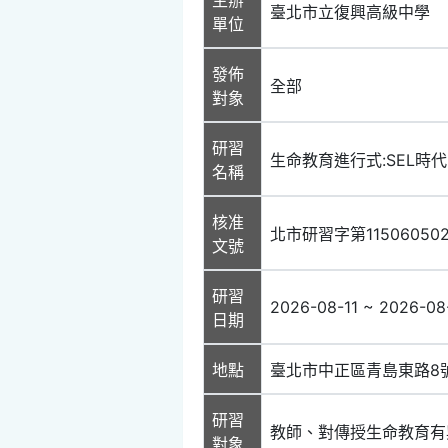
臺北市立復興高級中學
單位
發佈
全部
對象
研習
生命教育進行式:SEL時
名稱
核准
北市研習字第11506050
文號
研習
2026-08-11 ~ 2026-08
日期
地點
臺北市中正區青島東路8
研習
教師、對傳授生命教育有
對象