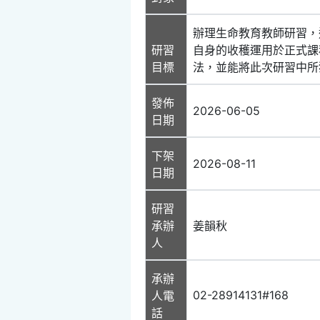
辦理生命教育教師研習，
研習
自身的收穫運用於正式課
目標
法，並能將此次研習中所
發佈
2026-06-05
日期
下架
2026-08-11
日期
研習
承辦
姜韻秋
人
承辦
02-28914131#168
人電
話