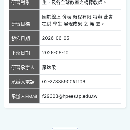
研習對象
生，及各全球教室之橋樑教師。
囿於線上 發表 時程有限 特辦 此會
研習目標
提供 學生 展現成果 之 舞 臺。
2026-06-05
發佈日期
2026-06-10
下架日期
研習承辦人
羅逸柔
02-27335900#1106
承辦人電話
f29308@hpees.tp.edu.tw
承辦人EMail