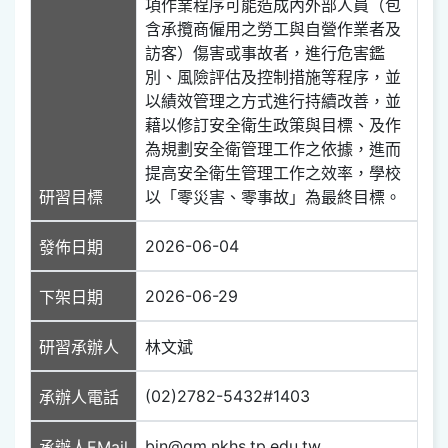
項作業程序可能造成內外部人員（包
含承攬商僱用之勞工與自營作業者及
訪客）傷害或事故者，進行危害鑑
別、風險評估及控制措施等程序，並
以績效管理之方式進行持續改善，並
藉以修訂安全衛生政策與目標、及作
為規劃安全衛管理工作之依據，進而
提高安全衛生管理工作之效率，學校
研習目標
以「零災害、零事故」為最終目標。
2026-06-04
發佈日期
2026-06-29
下架日期
研習承辦人
林文斌
(02)2782-5432#1403
承辦人電話
bin@gm.nkhs.tp.edu.tw
承辦人EMail