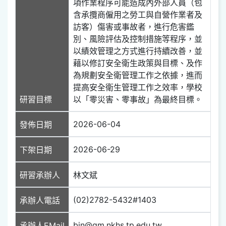
項作業程序可能造成內外部人員（包
含承攬商僱用之勞工與自營作業者及
訪客）傷害或事故者，進行危害鑑
別、風險評估及控制措施等程序，並
以績效管理之方式進行持續改善，並
藉以修訂安全衛生政策與目標、及作
為規劃安全衛管理工作之依據，進而
提高安全衛生管理工作之效率，學校
研習目標
以「零災害、零事故」為最終目標。
2026-06-04
發佈日期
2026-06-29
下架日期
研習承辦人
林文斌
(02)2782-5432#1403
承辦人電話
bin@gm.nkhs.tp.edu.tw
承辦人EMail