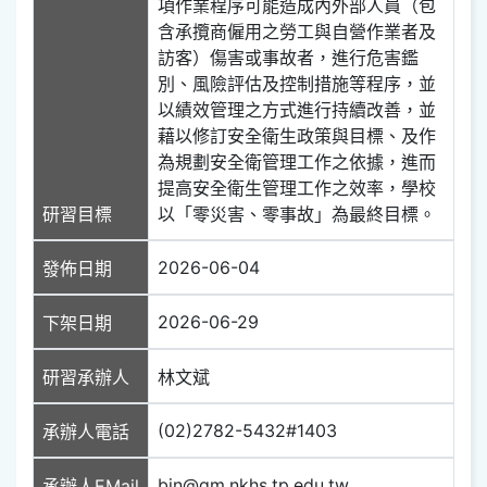
項作業程序可能造成內外部人員（包
含承攬商僱用之勞工與自營作業者及
訪客）傷害或事故者，進行危害鑑
別、風險評估及控制措施等程序，並
以績效管理之方式進行持續改善，並
藉以修訂安全衛生政策與目標、及作
為規劃安全衛管理工作之依據，進而
提高安全衛生管理工作之效率，學校
研習目標
以「零災害、零事故」為最終目標。
2026-06-04
發佈日期
2026-06-29
下架日期
研習承辦人
林文斌
(02)2782-5432#1403
承辦人電話
bin@gm.nkhs.tp.edu.tw
承辦人EMail