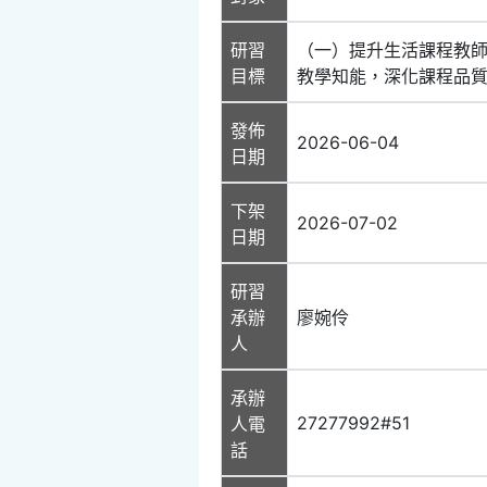
研習
（一）提升生活課程教師
目標
教學知能，深化課程品質
發佈
2026-06-04
日期
下架
2026-07-02
日期
研習
承辦
廖婉伶
人
承辦
27277992#51
人電
話