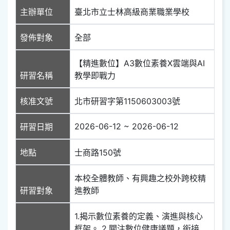
主辦單位
臺北市立士林高級商業職業學校
發佈對象
全部
【精進數位】A3數位素養X雲端與AI
研習名稱
教學即戰力
核准文號
北市研習字第1150603003號
2026-06-12 ~ 2026-06-12
研習日期
地點
士商路150號
本校全體教師、有興趣之校外跨校精
研習對象
進教師
1.揭示數位素養的定義、演進與核心
框架。 2.關注數位健康議題，銜接