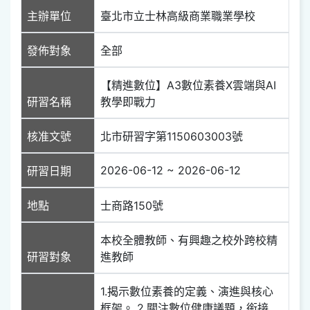
主辦單位
臺北市立士林高級商業職業學校
發佈對象
全部
【精進數位】A3數位素養X雲端與AI
研習名稱
教學即戰力
核准文號
北市研習字第1150603003號
2026-06-12 ~ 2026-06-12
研習日期
地點
士商路150號
本校全體教師、有興趣之校外跨校精
研習對象
進教師
1.揭示數位素養的定義、演進與核心
框架。 2.關注數位健康議題，銜接