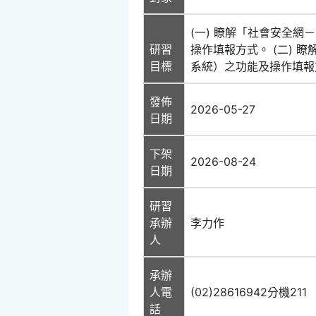
(一) 瞭解「社會安全
研習
操作填報方式。 (二)
目標
系統）之功能及操作填報
發佈
2026-05-27
日期
下架
2026-08-24
日期
研習
承辦
李力作
人
承辦
人電
(02)28616942分機211
話