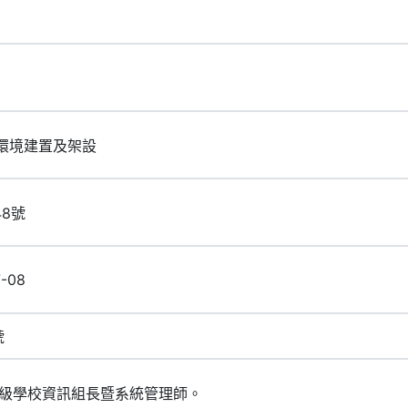
統環境建置及架設
48號
7-08
號
級學校資訊組長暨系統管理師。