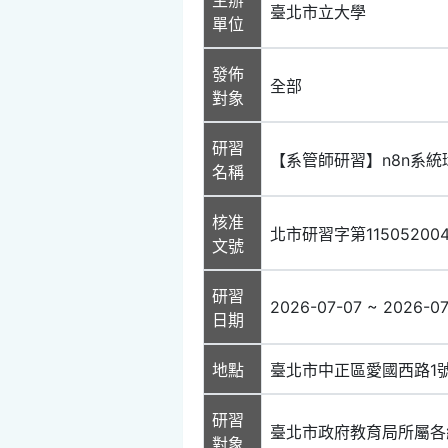
臺北市立大學
單位
發佈
全部
對象
研習
【系管師研習】n8n系
名稱
核准
北市研習字第11505200
文號
研習
2026-07-07 ~ 2026-0
日期
地點
臺北市中正區愛國西路1
研習
臺北市政府教育局所屬各
對象