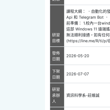
課程大綱： ．自動化的發展 ．
Api 和 Telegram Bot
前準備： 1.校內一台window
這部 Windows 11 
研習
無法順利接通，如有任何疑問，
目標
(https://line.me/R
發佈
2026-05-20
日期
下架
2026-07-07
日期
研習
承辦
資訊科學系-莊維誠
人