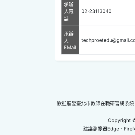
承辦
02-23113040
人電
話
承辦
techproetedu@gmail.c
人
EMail
歡迎蒞臨臺北市教師在職研習網系統
Copyright 
建議瀏覽器Edge、Firef