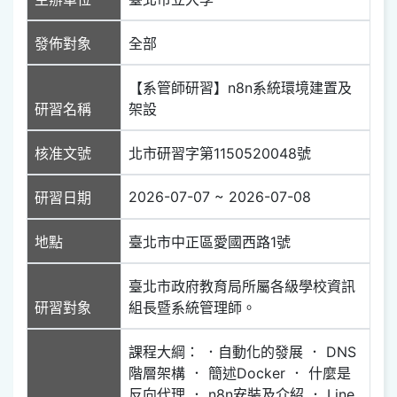
發佈對象
全部
【系管師研習】n8n系統環境建置及
研習名稱
架設
核准文號
北市研習字第1150520048號
2026-07-07 ~ 2026-07-08
研習日期
地點
臺北市中正區愛國西路1號
臺北市政府教育局所屬各級學校資訊
研習對象
組長暨系統管理師。
課程大綱： ．自動化的發展 ． DNS
階層架構 ． 簡述Docker ． 什麼是
反向代理 ． n8n安裝及介紹 ． Line