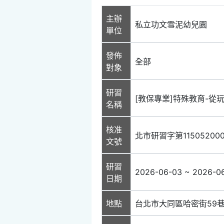
主辦
私立功文雪泥幼兒園
單位
發佈
全部
對象
研習
[教保專業]特殊教育-
名稱
核准
北市研習字第11505200
文號
研習
2026-06-03 ~ 2026-0
日期
地點
台北市大同區哈密街59巷