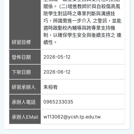
關係。 (二)增進教師於與自殺傷高風
險學生對話時之專業判斷與溝通技
巧，辨識需進一步介入 之警訊，並能
適時啟動校內輔導與跨專業支持機
制，以確保學生安全與後續支持之 連
研習目標
續性。
2026-05-12
發佈日期
2026-06-12
下架日期
研習承辦人
朱桓宥
0965233035
承辦人電話
w113062@ycsh.tp.edu.tw
承辦人EMail