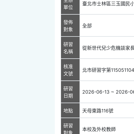
臺北市士林區三玉國民
單位
發佈
全部
對象
研習
從新世代兒少危機談家
名稱
核准
北市研習字第11505110
文號
研習
2026-06-13 ~ 2026-0
日期
地點
天母東路116號
研習
本校及外校教師
對象