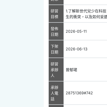
研習
1.了解新世代兒少在科
目標
生的衝突，以及如何妥適
發佈
2026-05-11
日期
下架
2026-06-13
日期
研習
承辦
曾郁珺
人
承辦
28751369#742
人電
話