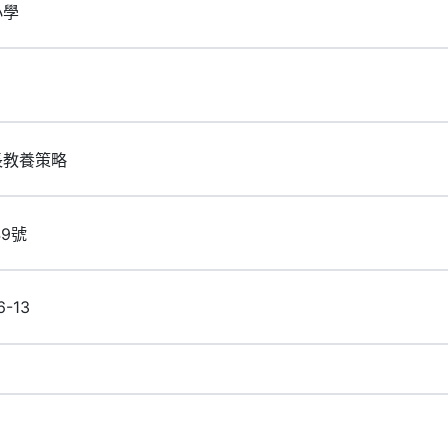
小學
長教養策略
49號
6-13