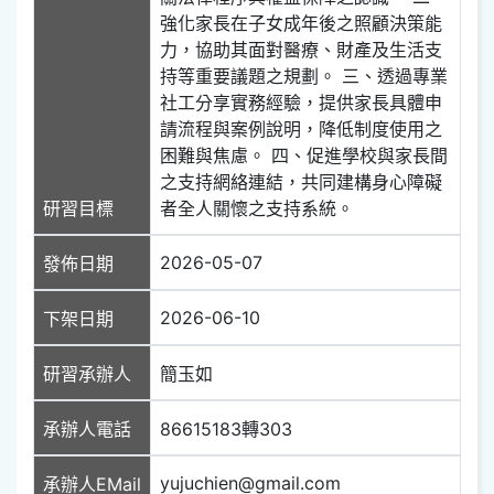
強化家長在子女成年後之照顧決策能
力，協助其面對醫療、財產及生活支
持等重要議題之規劃。 三、透過專業
社工分享實務經驗，提供家長具體申
請流程與案例說明，降低制度使用之
困難與焦慮。 四、促進學校與家長間
之支持網絡連結，共同建構身心障礙
研習目標
者全人關懷之支持系統。
2026-05-07
發佈日期
2026-06-10
下架日期
研習承辦人
簡玉如
承辦人電話
86615183轉303
yujuchien@gmail.com
承辦人EMail