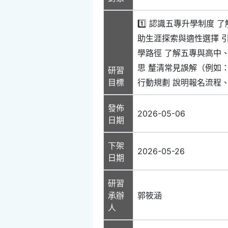
1️⃣ 認識五專升學制度
助生涯探索與適性選擇 
學路徑 了解五專與高中
思 釐清常見誤解（例如
研習
目標
行動規劃 說明報名流程
發佈
2026-05-06
日期
下架
2026-05-26
日期
研習
承辦
郭筱涵
人