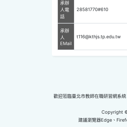
承辦
28581770#610
人電
話
承辦
t116@kthjs.tp.edu.tw
人
EMail
歡迎蒞臨臺北市教師在職研習網系統
Copyright 
建議瀏覽器Edge、Firef