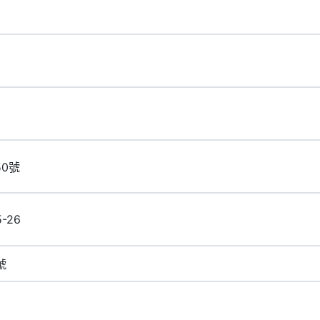
50號
5-26
號