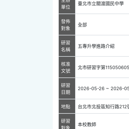
臺北市立關渡國民中學
單位
發佈
全部
對象
研習
五專升學進路介紹
名稱
核准
北市研習字第11505060
文號
研習
2026-05-26 ~ 2026-0
日期
地點
台北市北投區知行路212
研習
本校教師
對象