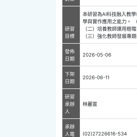
本研習為AI科技融入教
學與實作應用之能力。 
研習
（二）培養教師運用樹莓派
目標
（三）強化教師發展專題
發佈
2026-05-06
日期
下架
2026-06-11
日期
研習
承辦
林麗雲
人
承辦
(02)27226616-534
人電