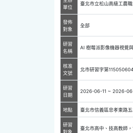
臺北市立松山高級工農職
單位
發佈
全部
對象
研習
AI 樹莓派影像機器視覺
名稱
核准
北市研習字第11505060
文號
研習
2026-06-11 ~ 2026-06
日期
地點
臺北市信義區忠孝東路五段
研習
臺北市高中、技高教師，
對象