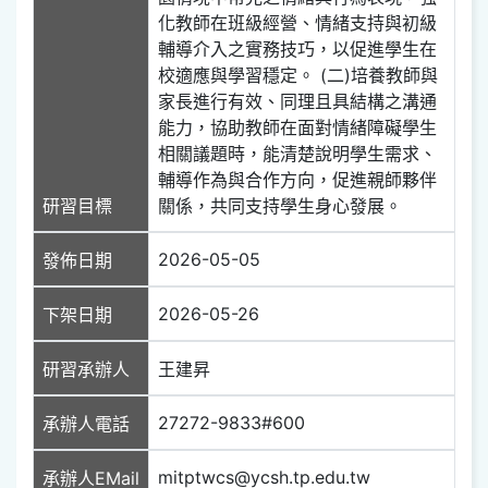
化教師在班級經營、情緒支持與初級
輔導介入之實務技巧，以促進學生在
校適應與學習穩定。 (二)培養教師與
家長進行有效、同理且具結構之溝通
能力，協助教師在面對情緒障礙學生
相關議題時，能清楚說明學生需求、
輔導作為與合作方向，促進親師夥伴
研習目標
關係，共同支持學生身心發展。
2026-05-05
發佈日期
2026-05-26
下架日期
研習承辦人
王建昇
27272-9833#600
承辦人電話
mitptwcs@ycsh.tp.edu.tw
承辦人EMail