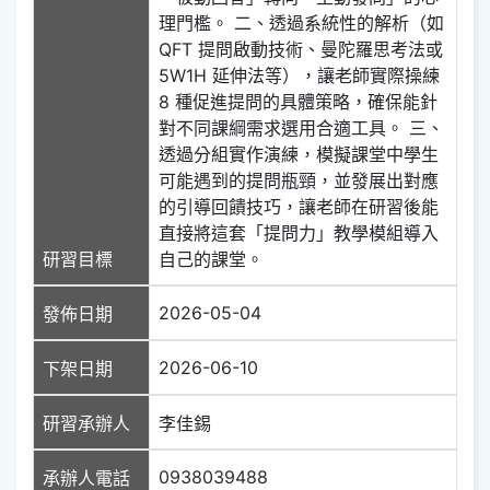
理門檻。 二、透過系統性的解析（如
QFT 提問啟動技術、曼陀羅思考法或
5W1H 延伸法等），讓老師實際操練
8 種促進提問的具體策略，確保能針
對不同課綱需求選用合適工具。 三、
透過分組實作演練，模擬課堂中學生
可能遇到的提問瓶頸，並發展出對應
的引導回饋技巧，讓老師在研習後能
直接將這套「提問力」教學模組導入
研習目標
自己的課堂。
2026-05-04
發佈日期
2026-06-10
下架日期
研習承辦人
李佳錫
0938039488
承辦人電話