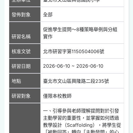
發佈對象
全部
促進學生提問〜8種策略舉例與分組
研習名稱
實作
核准文號
北市研習字第1150504006號
2026-06-10 ~ 2026-06-10
研習日期
地點
臺北市文山區興隆路二段235號
研習對象
僅限本校教師
一、引導參與老師理解提問對於引發
主動學習的重要性，並掌握如何透過
教學設計（Scaffolding），將學生從
「被動回答」轉向「主動發問」的心