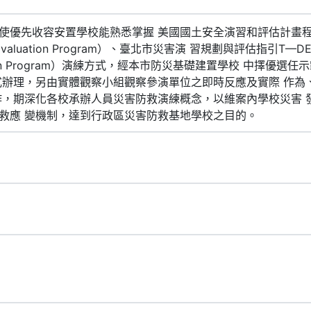
優先收容安置學校能熟悉掌握 美國國土安全演習和評估計畫程序及作
and Evaluation Program）、臺北市災害演 習規劃與評估指引T—DEEP（
valuation Program）演練方式，經本市防災基礎建置學校 中
式辦理，另由實體觀察小組觀察參演單位之即時反應及實際 作為
作，期深化各校承辦人員災害防救演練概念，以維案內學校災害 
救應 變機制，達到行政區災害防救基地學校之目的。