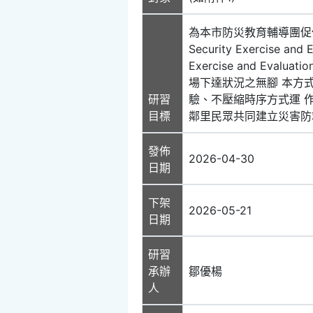
為本市防災教育輔導團促使
Security Exercise 
Exercise and E
場下達狀況之無腳 本方
研習
驗、不壓縮時序方式運 
目標
鄰里民眾共同建立災害防
發佈
2026-04-30
日期
下架
2026-05-21
日期
研習
承辦
鄒優楊
人