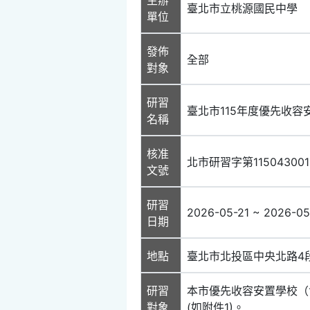
臺北市立桃源國民中學
單位
發佈
全部
對象
研習
臺北市115年度優先收
名稱
核准
北市研習字第11504300
文號
研習
2026-05-21 ~ 2026-05
日期
地點
臺北市北投區中央北路4段
研習
本市優先收容安置學校（
對象
(如附件1)。