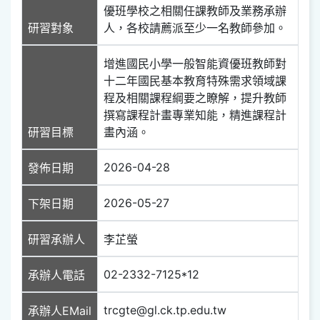
優班學校之相關任課教師及業務承辦
研習對象
人，各校請薦派至少一名教師參加。
增進國民小學一般智能資優班教師對
十二年國民基本教育特殊需求領域課
程及相關課程綱要之瞭解，提升教師
撰寫課程計畫專業知能，精進課程計
研習目標
畫內涵。
2026-04-28
發佈日期
2026-05-27
下架日期
研習承辦人
李芷螢
02-2332-7125*12
承辦人電話
trcgte@gl.ck.tp.edu.tw
承辦人EMail