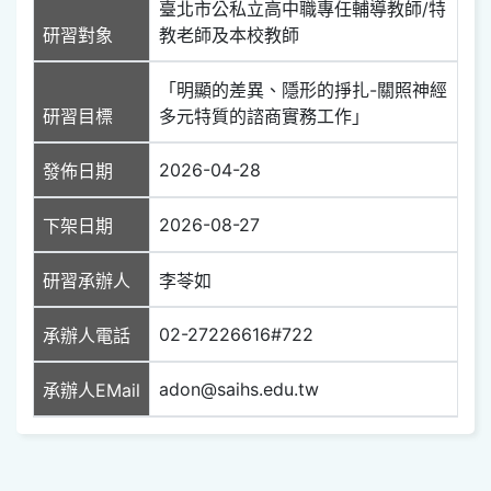
臺北市公私立高中職專任輔導教師/特
研習對象
教老師及本校教師
「明顯的差異、隱形的掙扎-關照神經
研習目標
多元特質的諮商實務工作」
2026-04-28
發佈日期
2026-08-27
下架日期
研習承辦人
李苓如
02-27226616#722
承辦人電話
adon@saihs.edu.tw
承辦人EMail