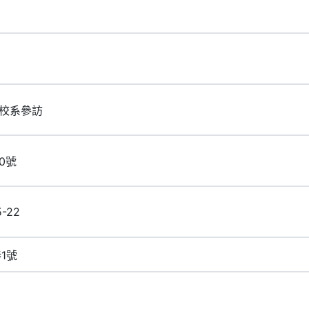
校系參訪
20號
5-22
1號