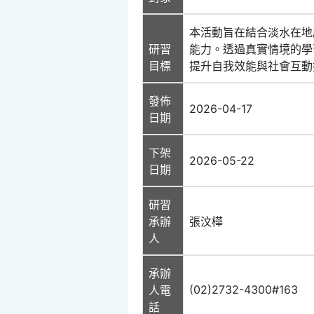
本活動旨在結合淡水在地
研習
能力。透過真實情境的學
目標
提升自我效能與社會互動
發佈
2026-04-17
日期
下架
2026-05-22
日期
研習
承辦
張汶樺
人
承辦
(02)2732-4300#163
人電
話