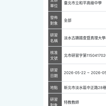
臺北市立和平高級中學
單位
發佈
全部
對象
研習
淡水古蹟踏查暨真理大學
名稱
核准
北市研習字第11504170
文號
研習
2026-05-22 ~ 2026-0
日期
地點
新北市淡水區中正路28巷
研習
特教教師
對象