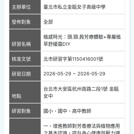
主辦單位
臺北市私立金甌女子高級中學
發佈對象
全部
植感時光：頭.頸.肩芳療體驗×專屬植
研習名稱
萃舒緩霜DIY
核准文號
北市研習字第1150416001號
2026-05-29 ~ 2026-05-29
研習日期
台北市大安區杭州南路二段1號 金甌
地點
女中
研習對象
國小、國中、高中教師
一、增進教師對芳香療法與植物應用
之基本認識，提升身心健康與壓力調