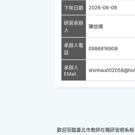
2026-06-09
下架日期
研習承辦
陳信樺
人
承辦人電
0986816908
話
承辦人
shinhwa102058@hot
EMail
歡迎蒞臨臺北市教師在職研習網系統