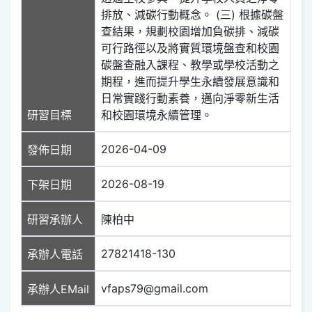
排放、減碳行動概念。 (三) 根據碳盤
查結果，規劃校園增加負碳排、減碳
可行路徑以及將實質環境盤查和校園
碳盤查融入課程、教學或學校活動之
期程，進而提升學生永續發展意識和
日常實踐行動素養，邁向淨零新生活
研習目標
和校園環境永續管理。
2026-04-09
發佈日期
2026-08-19
下架日期
研習承辦人
陳柏中
27821418-130
承辦人電話
vfaps79@gmail.com
承辦人EMail