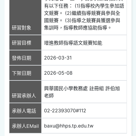
有以下任務： (1)指導校內學生參加語
文競賽。 (2)繼續指導競賽員參與全
國競賽。 (3)指導之競賽員獲選參與
研習對象
集訓時，指導教師應協助指導。
研習目標
增進教師指導語文競賽知能
2026-03-31
發佈日期
2026-05-08
下架日期
興華國民小學教務處 註冊組 許伯旭
研習承辦人
老師
02-22393070#112
承辦人電話
baxu@hhps.tp.edu.tw
承辦人EMail