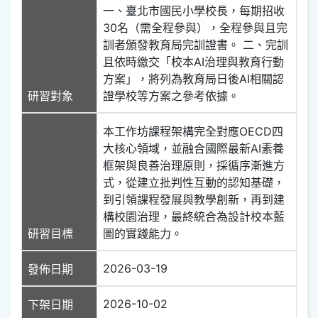
一、臺北市國民小學校長，每期招收
30名（需全程參與），全程參與且完
訓者頒發教育局完訓證書。 二、完訓
且依時繳交「校本AI治理與教育行動
方案」，將列為教育局日後AI相關認
研習對象
證學校等方案之參考依據。
本工作坊課程架構完全對應OECD四
大核心領域，並融合國際最新AI素養
框架與良善治理原則，採循序漸進方
式，從建立批判性互動的認知基礎，
到引領課程發展與教學創新，再到建
構校園治理，最終統合為設計校本藍
研習目標
圖的實踐能力。
2026-03-19
發佈日期
2026-10-02
下架日期