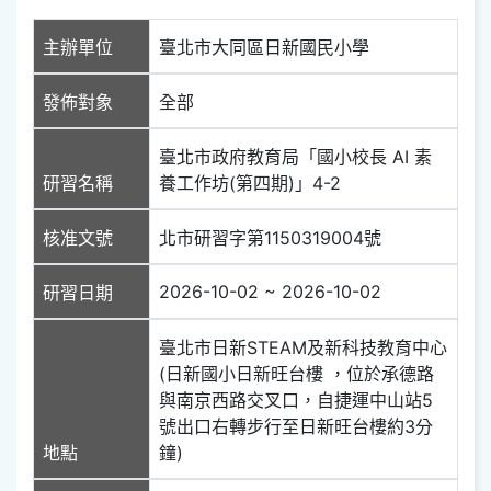
主辦單位
臺北市大同區日新國民小學
發佈對象
全部
臺北市政府教育局「國小校長 AI 素
研習名稱
養工作坊(第四期)」4-2
核准文號
北市研習字第1150319004號
2026-10-02 ~ 2026-10-02
研習日期
臺北市日新STEAM及新科技教育中心
(日新國小日新旺台樓 ，位​於承德路
與南京西路交叉口，自捷運中山​站5
號出口右轉步行至日新旺台樓約3分
地點
鐘)