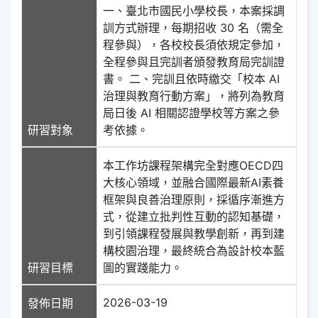
一、臺北市國民小學校長，本案採調
訓方式辦理，每期招收 30 名（需全
程參與），各校校長須依規定參加，
全程參與且完訓者頒發教育局完訓證
書。 二、完訓且依時繳交「校本 AI
治理與教育行動方案」，將列為教育
局日後 AI 相關認證學校等方案之參
研習對象
考依據。
本工作坊課程架構完全對應OECD四
大核心領域，並融合國際最新AI素養
框架與良善治理原則，採循序漸進方
式，從建立批判性互動的認知基礎，
到引領課程發展與教學創新，再到建
構校園治理，最終統合為設計校本藍
研習目標
圖的實踐能力。
2026-03-19
發佈日期