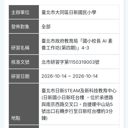
主辦單位
臺北市大同區日新國民小學
發佈對象
全部
臺北市政府教育局「國小校長 AI 素
研習名稱
養工作坊(第四期)」4-3
核准文號
北市研習字第1150319003號
2026-10-14 ~ 2026-10-14
研習日期
臺北市日新STEAM及新科技教育中心
(日新國小日新旺台樓 ，位​於承德路
與南京西路交叉口，自捷運中山​站5
號出口右轉步行至日新旺台樓約3分
地點
鐘)