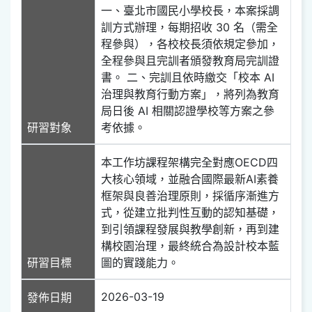
一、臺北市國民小學校長，本案採調
訓方式辦理，每期招收 30 名（需全
程參與），各校校長須依規定參加，
全程參與且完訓者頒發教育局完訓證
書。 二、完訓且依時繳交「校本 AI
治理與教育行動方案」，將列為教育
局日後 AI 相關認證學校等方案之參
研習對象
考依據。
本工作坊課程架構完全對應OECD四
大核心領域，並融合國際最新AI素養
框架與良善治理原則，採循序漸進方
式，從建立批判性互動的認知基礎，
到引領課程發展與教學創新，再到建
構校園治理，最終統合為設計校本藍
研習目標
圖的實踐能力。
2026-03-19
發佈日期