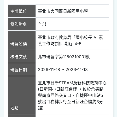
主辦單位
臺北市大同區日新國民小學
發佈對象
全部
臺北市政府教育局「國小校長 AI 素
研習名稱
養工作坊(第四期)」4-5
核准文號
北市研習字第1150319001號
2026-11-18 ~ 2026-11-18
研習日期
臺北市日新STEAM及新科技教育中心
(日新國小日新旺台樓 ，位​於承德路
與南京西路交叉口，自捷運中山​站5
號出口右轉步行至日新旺台樓約3分
地點
鐘)