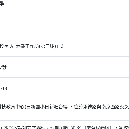
學
 AI 素養工作坊(第三期)」3-1
7號
-19
科技教育中心(日新國小日新旺台樓 ，位​於承德路與南京西路交
，本案採調訓方式辦理，每期招收 30 名（需全程參與），各