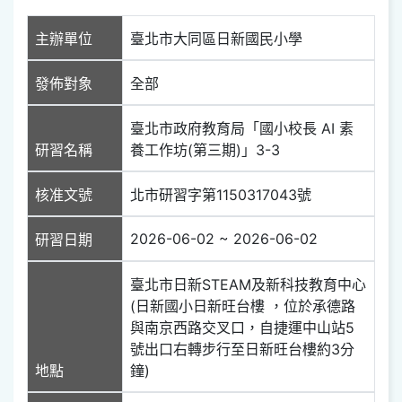
主辦單位
臺北市大同區日新國民小學
發佈對象
全部
臺北市政府教育局「國小校長 AI 素
研習名稱
養工作坊(第三期)」3-3
核准文號
北市研習字第1150317043號
2026-06-02 ~ 2026-06-02
研習日期
臺北市日新STEAM及新科技教育中心
(日新國小日新旺台樓 ，位​於承德路
與南京西路交叉口，自捷運中山​站5
號出口右轉步行至日新旺台樓約3分
地點
鐘)