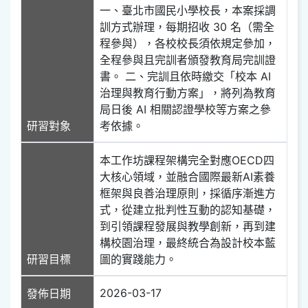
一、臺北市國民小學校長，本案採調
訓方式辦理，每期招收 30 名（需全
程參與），各校校長須依規定參加，
全程參與且完訓者頒發教育局完訓證
書。 二、完訓且依時繳交「校本 AI
治理與教育行動方案」，將列為教育
局日後 AI 相關認證學校等方案之參
研習對象
考依據。
本工作坊課程架構完全對應OECD四
大核心領域，並融合國際最新AI素養
框架與良善治理原則，採循序漸進方
式，從建立批判性互動的認知基礎，
到引領課程發展與教學創新，再到建
構校園治理，最終統合為設計校本藍
研習目標
圖的實踐能力。
2026-03-17
發佈日期