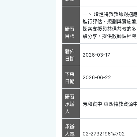
一、 增進特教教師對適
進行評估、規劃與實施適
研習
探索支援與共備共教的多
目標
驗分享，提供教師課程與
發佈
2026-03-17
日期
下架
2026-06-22
日期
研習
承辦
芳和實中 東區特教資源
人
承辦
02-27321961#702
人電