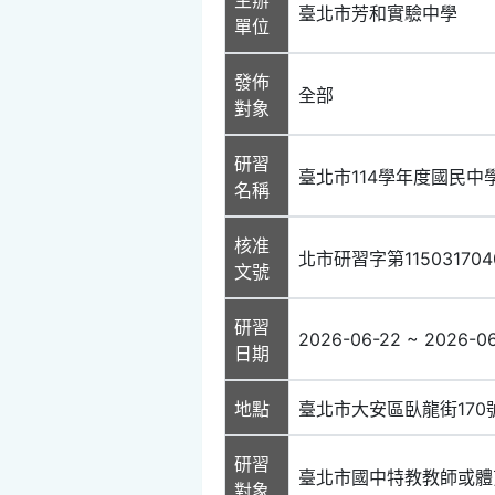
臺北市芳和實驗中學
單位
發佈
全部
對象
研習
臺北市114學年度國民中
名稱
核准
北市研習字第11503170
文號
研習
2026-06-22 ~ 2026-0
日期
地點
臺北市大安區臥龍街170
研習
臺北市國中特教教師或體
對象